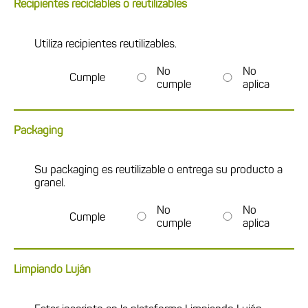
Recipientes reciclables o reutilizables
Utiliza recipientes reutilizables.
No
No
Cumple
cumple
aplica
Packaging
Su packaging es reutilizable o entrega su producto a
granel.
No
No
Cumple
cumple
aplica
Limpiando Luján